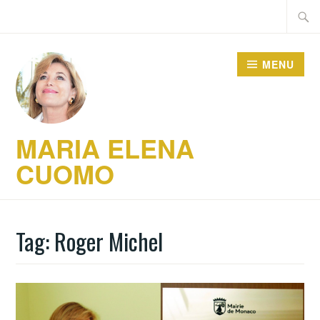
Skip
Searc
to
for:
content
MENU
MARIA ELENA
CUOMO
Tag:
Roger Michel