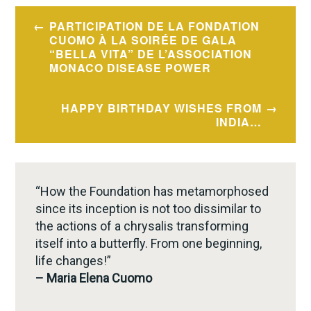
Post
PARTICIPATION DE LA FONDATION
navigation
CUOMO À LA SOIRÉE DE GALA
“BELLA VITA” DE L’ASSOCIATION
MONACO DISEASE POWER
HAPPY BIRTHDAY WISHES FROM
INDIA…
“How the Foundation has metamorphosed
since its inception is not too dissimilar to
the actions of a chrysalis transforming
itself into a butterfly. From one beginning,
life changes!”
– Maria Elena Cuomo