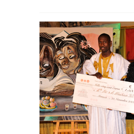
DES
ENFANTS”