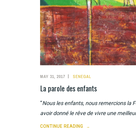
MAY 31, 2017
SENEGAL
La parole des enfants
“
Nous les enfants, nous remercions la F
avoir donné le rêve de vivre une meilleur
“LA
CONTINUE READING
→
PAROLE