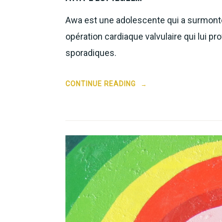
Awa est une adolescente qui a surmonté
opération cardiaque valvulaire qui lui p
sporadiques.
“AWA
CONTINUE READING
→
L’ESPIÈGLE…”