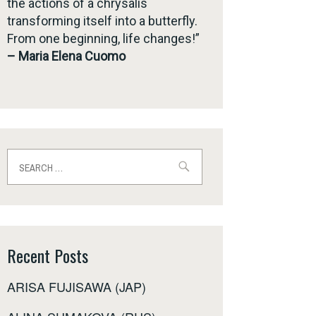
the actions of a chrysalis
transforming itself into a butterfly.
From one beginning, life changes!”
– Maria Elena Cuomo
Search
for:
Recent Posts
ARISA FUJISAWA (JAP)