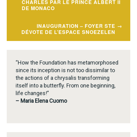
navigation
CHARLES PAR LE PRINCE ALBERT II
DE MONACO
INAUGURATION – FOYER STE
DÉVOTE DE L’ESPACE SNOEZELEN
“How the Foundation has metamorphosed
since its inception is not too dissimilar to
the actions of a chrysalis transforming
itself into a butterfly. From one beginning,
life changes!”
– Maria Elena Cuomo