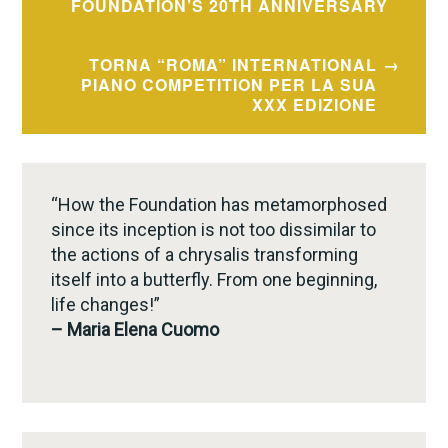
FOUNDATION’S 20TH ANNIVERSARY
TORNA “ROMA” INTERNATIONAL
PIANO COMPETITION PER LA SUA
XXX EDIZIONE
“How the Foundation has metamorphosed
since its inception is not too dissimilar to
the actions of a chrysalis transforming
itself into a butterfly. From one beginning,
life changes!”
– Maria Elena Cuomo